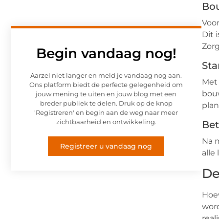
Bo
Voo
Dit 
Zorg
Begin vandaag nog!
Sta
Aarzel niet langer en meld je vandaag nog aan.
Met 
Ons platform biedt de perfecte gelegenheid om
bouw
jouw mening te uiten en jouw blog met een
breder publiek te delen. Druk op de knop
plan
'Registreren' en begin aan de weg naar meer
zichtbaarheid en ontwikkeling.
Bet
Na m
Registreer u vandaag nog
alle
De
Hoew
word
real