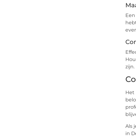
Maa
Een 
hebt
even
Co
Effe
Houd
zijn.
Co
Het 
belo
prof
blij
Als 
in D