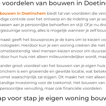
 voordelen van bouwen in Doeti
bouwen in Doetinchem
biedt tal van voordelen die verd
edige controle over het ontwerp en de indeling van je w
assen aan je persoonlijke behoeften en stijl. Of je nu 
giezuinige woning, alles is mogelijk wanneer je zelf bou
naast geeft het bouwproces je de kans om te kiezen 
nologieën. Hierdoor kun je een woning creëren die niet 
komstbestendig. Veel mensen kiezen ervoor om duurza
door hun huis niet alleen milieuvriendelijker wordt, ma
ander groot voordeel van het bouwen van je eigen huis
inchem is een groeiende en gewilde locatie, wat betek
omst waarschijnlijk zal stijgen. Dit maakt het niet all
tandige investering voor de toekomst. Het bouwen van j
persoonlijke vervulling, maar ook financiële voordelen.
ap voor stap je eigen woning bo