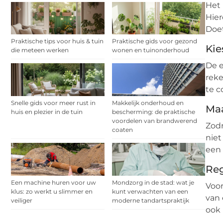
Het 
Hier
Doet
Praktische tips voor huis & tuin
Praktische gids voor gezond
Kie
die meteen werken
wonen en tuinonderhoud
De e
reke
te c
Snelle gids voor meer rust in
Makkelijk onderhoud en
Ma
huis en plezier in de tuin
bescherming: de praktische
voordelen van brandwerend
Zodr
coaten
niet
een 
Reg
Een machine huren voor uw
Mondzorg in de stad: wat je
Voor
klus: zo werkt u slimmer en
kunt verwachten van een
van 
veiliger
moderne tandartspraktijk
ook 