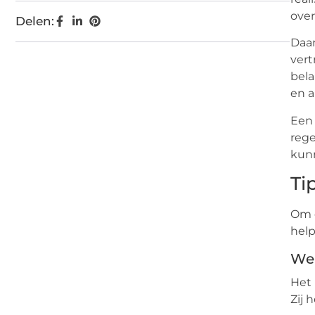
over
Delen:
Daar
vert
bela
en a
Een 
rege
kunn
Ti
Om e
help
Wer
Het 
Zij 