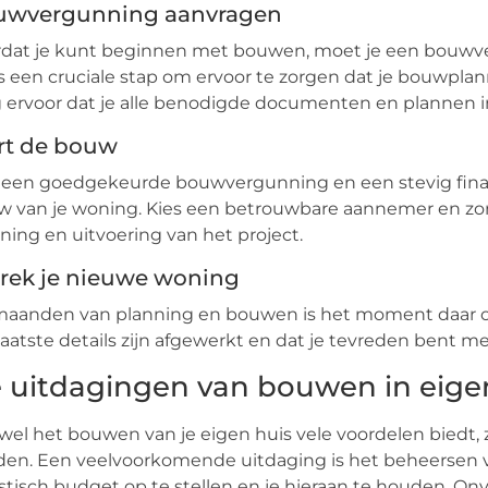
uwvergunning aanvragen
rdat je kunt beginnen met bouwen, moet je een bouwv
is een cruciale stap om ervoor te zorgen dat je bouwplan
 ervoor dat je alle benodigde documenten en plannen i
rt de bouw
een goedgekeurde bouwvergunning en een stevig financ
 van je woning. Kies een betrouwbare aannemer en zorg
ning en uitvoering van het project.
rek je nieuwe woning
aanden van planning en bouwen is het moment daar om
 laatste details zijn afgewerkt en dat je tevreden bent me
 uitdagingen van bouwen in eige
el het bouwen van je eigen huis vele voordelen biedt,
en. Een veelvoorkomende uitdaging is het beheersen v
istisch budget op te stellen en je hieraan te houden. 