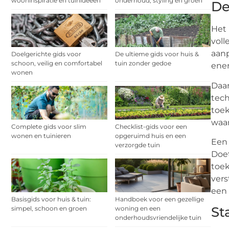
wooninspiratie en tuinideeën
onderhoud, styling en groen
De
Het
voll
aanp
Doelgerichte gids voor
De ultieme gids voor huis &
schoon, veilig en comfortabel
tuin zonder gedoe
ener
wonen
Daar
tech
toe
waar
Complete gids voor slim
Checklist-gids voor een
wonen en tuinieren
opgeruimd huis en een
Een 
verzorgde tuin
Doet
toek
vers
een 
Basisgids voor huis & tuin:
Handboek voor een gezellige
St
simpel, schoon en groen
woning en een
onderhoudsvriendelijke tuin