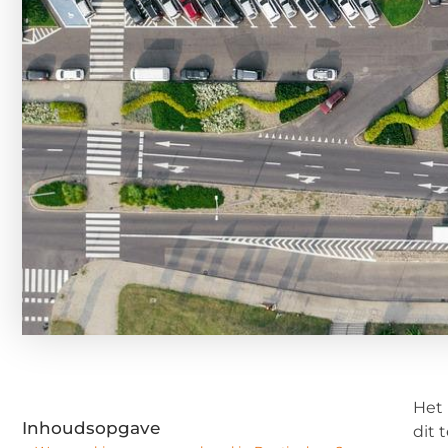
Het 
Inhoudsopgave
dit 