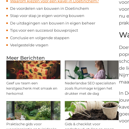
Waarom kiezen voor een kavel in Doetinchem?
voor
De voordelen van bouwen in Doetinchem
voor
Stap voor stap je eigen woning bouwen
nu e
prak
De uitdagingen van bouwen in eigen beheer
Tips voor een succesvol bouwproject
Wa
Conclusie en volgende stappen
Veelgestelde vragen
Doet
popu
Meer Berichten
scho
de l
Nijm
maar
Geef uw team een
Nederlandse SEO specialisten
kerstgeschenk met smaak en
zoals Rummage krijgen het
In D
herkomst
drukker met de dag
jouw
kave
goed
voor
Praktische gids voor
Gids & checklist voor