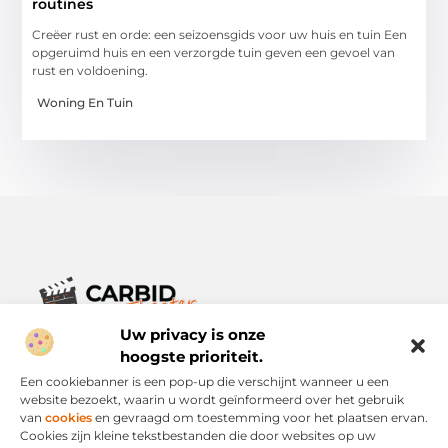
routines
Creëer rust en orde: een seizoensgids voor uw huis en tuin Een
opgeruimd huis en een verzorgde tuin geven een gevoel van
rust en voldoening.
Woning En Tuin
Uw privacy is onze
Verhalen die het alledaagse leven verrijken.
Ontdek een breed scala aan blogs en artikelen die je inspireren,
hoogste prioriteit.
informeren en verrijken – voor elke dag, voor iedereen.
Een cookiebanner is een pop-up die verschijnt wanneer u een
website bezoekt, waarin u wordt geïnformeerd over het gebruik
Bericht categorie
van
cookies
en gevraagd om toestemming voor het plaatsen ervan.
Cookies zijn kleine tekstbestanden die door websites op uw