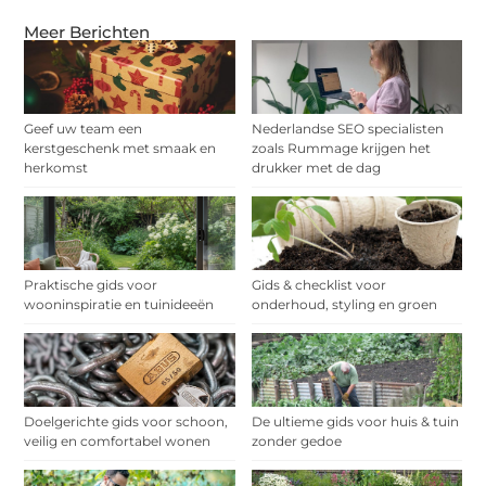
Meer Berichten
Geef uw team een
Nederlandse SEO specialisten
kerstgeschenk met smaak en
zoals Rummage krijgen het
herkomst
drukker met de dag
Praktische gids voor
Gids & checklist voor
wooninspiratie en tuinideeën
onderhoud, styling en groen
Doelgerichte gids voor schoon,
De ultieme gids voor huis & tuin
veilig en comfortabel wonen
zonder gedoe