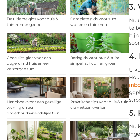
3.
De ultieme gids voor huis &
Complete gids voor slim
Nu u
tuin zonder gedoe
wonen en tuinieren
te b
bij 
soor
4.
Checklist-gids voor een
Basisgids voor huis & tuin:
opgeruimd huis en een
simpel, schoon en groen
verzorgde tuin
U ku
Houd
inb
gepl
stro
Handboek voor een gezellige
Praktische tips voor huis & tuin
woning en een
die meteen werken
5.
onderhoudsvriendelijke tuin
Nu k
ing