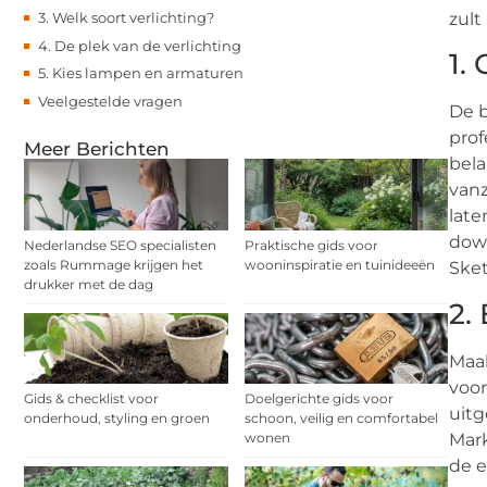
3. Welk soort verlichting?
zult
4. De plek van de verlichting
1.
5. Kies lampen en armaturen
Veelgestelde vragen
De b
prof
Meer Berichten
bela
vanz
late
down
Nederlandse SEO specialisten
Praktische gids voor
zoals Rummage krijgen het
wooninspiratie en tuinideeën
Sket
drukker met de dag
2.
Maak
voor
Gids & checklist voor
Doelgerichte gids voor
uitg
onderhoud, styling en groen
schoon, veilig en comfortabel
Mark
wonen
de e