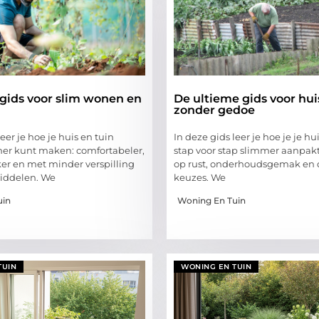
gids voor slim wonen en
De ultieme gids voor hui
zonder gedoe
leer je hoe je huis en tuin
In deze gids leer je hoe je je hu
er kunt maken: comfortabeler,
stap voor stap slimmer aanpakt
ker en met minder verspilling
op rust, onderhoudsgemak en
middelen. We
keuzes. We
uin
Woning En Tuin
TUIN
WONING EN TUIN