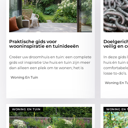
Praktische gids voor
Doelgerich
wooninspiratie en tuinideeën
veilig en
Creëer uw droomhuis en tuin: een complete
In deze gids l
gids vol inspiratie Uw huis en tuin zijn meer
huis én tuin 
dan alleen een plek om te wonen; het is
comfortabele
losse to-do’s.
Woning En Tuin
Woning En T
WONING EN TUIN
WONING EN 