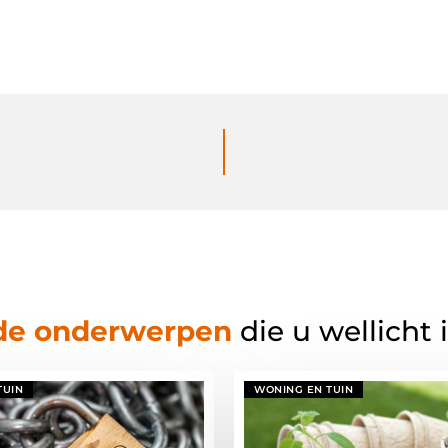
de onderwerpen
die u wellicht 
TUIN
WONING EN TUIN