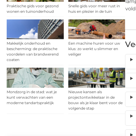
lamp
Praktische gids voor gezond
Snelle gids voor meer rust in
vold
wonen en tuinonderhoud
huis en plezier in de tuin
Ve
Makkelijk onderhoud en
Een machine huren voor uw
bescherming: de praktische
klus: zo werkt u slimmer en
voordelen van brandwerend
veiliger
coaten
Mondzorg in de stad: wat je
Nieuwe kansen als
kunt verwachten van een
projectontwikkelaar in de
moderne tandartspraktijk
bouw als je klaar bent voor de
volgende stap