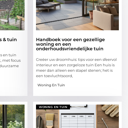
s & tuin
Handboek voor een gezellige
woning en een
onderhoudsvriendelijke tuin
is en tuin
Creëer uw droomhuis: tips voor een sfeervol
, met focus
interieur en een zorgeloze tuin Een huis is
 duurzame
meer dan alleen een stapel stenen; het is
een toevluchtsoord,
Woning En Tuin
WONING EN TUIN