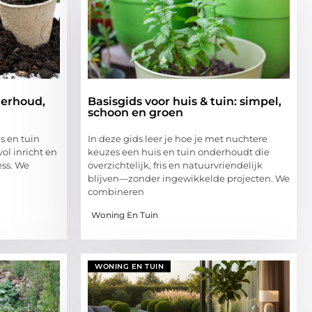
derhoud,
Basisgids voor huis & tuin: simpel,
schoon en groen
is en tuin
In deze gids leer je hoe je met nuchtere
vol inricht en
keuzes een huis en tuin onderhoudt die
ess. We
overzichtelijk, fris en natuurvriendelijk
blijven—zonder ingewikkelde projecten. We
combineren
Woning En Tuin
WONING EN TUIN