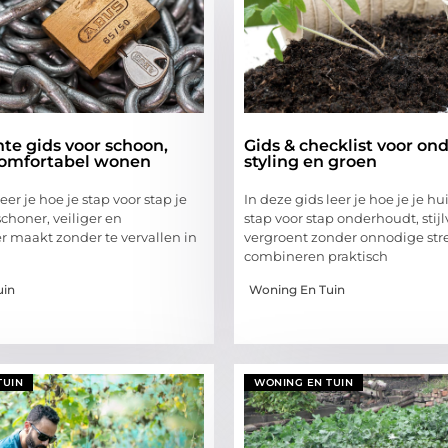
te gids voor schoon,
Gids & checklist voor on
 comfortabel wonen
styling en groen
eer je hoe je stap voor stap je
In deze gids leer je hoe je je hu
schoner, veiliger en
stap voor stap onderhoudt, stijl
r maakt zonder te vervallen in
vergroent zonder onnodige str
combineren praktisch
uin
Woning En Tuin
TUIN
WONING EN TUIN