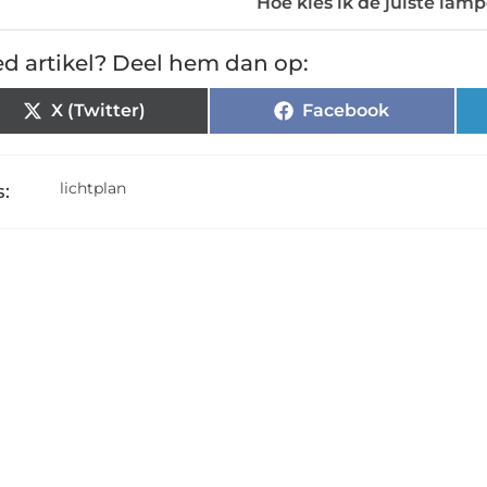
Hoe kies ik de juiste la
d artikel? Deel hem dan op:
X (Twitter)
Facebook
lichtplan
: