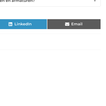
mpen en armaturen?
▼
LinkedIn
Email