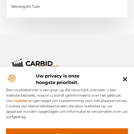
Woning En Tuin
Uw privacy is onze
Verhalen die het alledaagse leven verrijken.
Ontdek een breed scala aan blogs en artikelen die je inspireren,
hoogste prioriteit.
informeren en verrijken – voor elke dag, voor iedereen.
Een cookiebanner is een pop-up die verschijnt wanneer u een
website bezoekt, waarin u wordt geïnformeerd over het gebruik
Bericht categorie
van
cookies
en gevraagd om toestemming voor het plaatsen ervan.
Cookies zijn kleine tekstbestanden die door websites op uw
apparaat worden opgeslagen om informatie te verzamelen over uw
surfgedrag.
Onze informatie
Links Kopen: Slimme Strategie of Risicovolle Snelweg?
Geld Verdienen via het Internet: Mogelijkheid of Mythe?