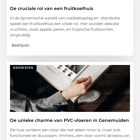
De cruciale rol van een fruitkoelhuis
In de dynamische wereld van voedselopslag en -distributie
speelt een fruitkoelhuis een vitale rol. Hier worden delicate
vruchten, zoals appels, peren, en tropische fruitsoorten,
zorgvuldig
Bedrijven
BEDRIJVEN
De unieke charme van PVC-vloeren in Genemuiden
Elk huis verdient een vloer die niet alleen mooi is, maar ook
functioneel en duurzaam. Immers, een vloer vormt de basis van