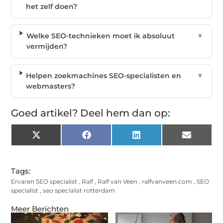
het zelf doen?
Welke SEO-technieken moet ik absoluut
▼
vermijden?
Helpen zoekmachines SEO-specialisten en
▼
webmasters?
Goed artikel? Deel hem dan op:
X
Facebook
LinkedIn
Email
(Twitter)
Tags:
Ervaren SEO specialist
,
Ralf
,
Ralf van Veen
,
ralfvanveen.com
,
SEO
specialist
,
seo specialist rotterdam
Meer Berichten