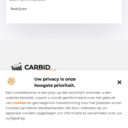
Bedrijven
Uw privacy is onze
Verhalen die het alledaagse leven verrijken.
Ontdek een breed scala aan blogs en artikelen die je inspireren,
hoogste prioriteit.
informeren en verrijken – voor elke dag, voor iedereen.
Een cookiebanner is een pop-up die verschijnt wanneer u een
website bezoekt, waarin u wordt geïnformeerd over het gebruik
Bericht categorie
van
cookies
en gevraagd om toestemming voor het plaatsen ervan.
Cookies zijn kleine tekstbestanden die door websites op uw
apparaat worden opgeslagen om informatie te verzamelen over uw
surfgedrag.
Onze informatie