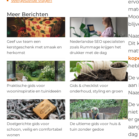
Veelgestelde vragen
ervo
mate
Meer Berichten
Moos
blijv
Naas
Geef uw team een
Nederlandse SEO specialisten
Dit 
kerstgeschenk met smaak en
zoals Rummage krijgen het
matt
herkomst
drukker met de dag
kop
heb
De v
aan 
Praktische gids voor
Gids & checklist voor
wooninspiratie en tuinideeën
onderhoud, styling en groen
Naas
De v
niet
er g
Doelgerichte gids voor
De ultieme gids voor huis &
aang
schoon, veilig en comfortabel
tuin zonder gedoe
dag 
wonen