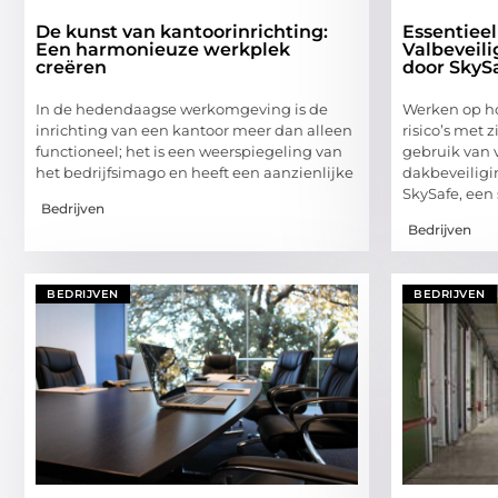
De kunst van kantoorinrichting:
Essentieel
Een harmonieuze werkplek
Valbeveili
creëren
door SkyS
In de hedendaagse werkomgeving is de
Werken op ho
inrichting van een kantoor meer dan alleen
risico’s met 
functioneel; het is een weerspiegeling van
gebruik van 
het bedrijfsimago en heeft een aanzienlijke
dakbeveiligi
SkySafe, een 
Bedrijven
Bedrijven
BEDRIJVEN
BEDRIJVEN