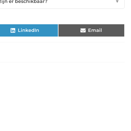
zijn er beschikbaar?
▼
LinkedIn
Email