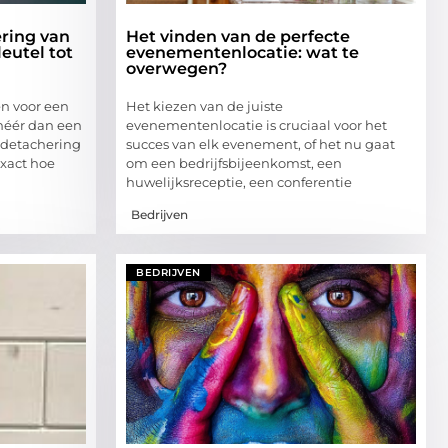
ering van
Het vinden van de perfecte
eutel tot
evenementenlocatie: wat te
overwegen?
en voor een
Het kiezen van de juiste
 méér dan een
evenementenlocatie is cruciaal voor het
n detachering
succes van elk evenement, of het nu gaat
exact hoe
om een bedrijfsbijeenkomst, een
huwelijksreceptie, een conferentie
Bedrijven
BEDRIJVEN