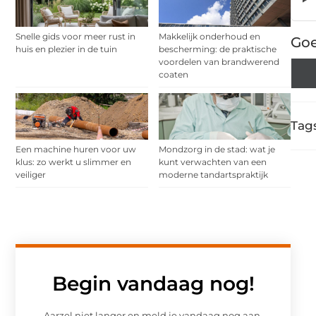
Snelle gids voor meer rust in
Makkelijk onderhoud en
Goe
huis en plezier in de tuin
bescherming: de praktische
voordelen van brandwerend
coaten
Tags
Een machine huren voor uw
Mondzorg in de stad: wat je
klus: zo werkt u slimmer en
kunt verwachten van een
veiliger
moderne tandartspraktijk
Begin vandaag nog!
Aarzel niet langer en meld je vandaag nog aan.