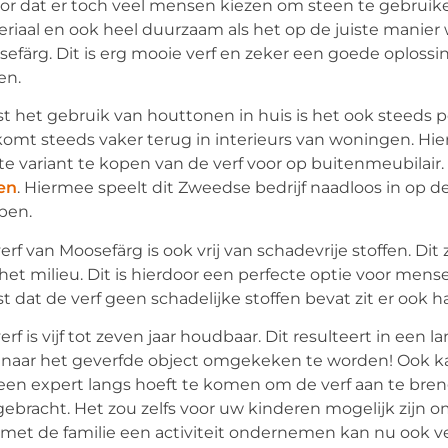
or dat er toch veel mensen kiezen om steen te gebruike
riaal en ook heel duurzaam als het op de juiste manie
efärg. Dit is erg mooie verf en zeker een goede oploss
en.
t het gebruik van houttonen in huis is het ook steeds p
komt steeds vaker terug in interieurs van woningen. H
e variant te kopen van de verf voor op buitenmeubilair
en
. Hiermee speelt dit Zweedse bedrijf naadloos in op
ben.
erf van Moosefärg is ook vrij van schadevrije stoffen. D
het milieu. Dit is hierdoor een perfecte optie voor mens
t dat de verf geen schadelijke stoffen bevat zit er ook h
erf is vijf tot zeven jaar houdbaar. Dit resulteert in een
 naar het geverfde object omgekeken te worden! Ook k
een expert langs hoeft te komen om de verf aan te bren
ebracht. Het zou zelfs voor uw kinderen mogelijk zijn om
met de familie een activiteit ondernemen kan nu ook ve