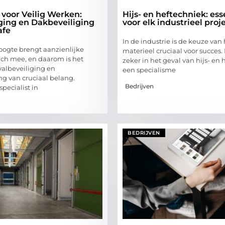
 voor Veilig Werken:
Hijs- en heftechniek: ess
ging en Dakbeveiliging
voor elk industrieel proj
afe
In de industrie is de keuze van 
ogte brengt aanzienlijke
materieel cruciaal voor succes. 
zich mee, en daarom is het
zeker in het geval van hijs- en 
valbeveiliging en
een specialisme
ng van cruciaal belang.
Bedrijven
specialist in
BEDRIJVEN