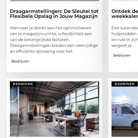
Draagarmstellingen: De Sleutel tot
Ontdek de
Flexibele Opslag in Jouw Magazijn
weekkalen
Wanneer je denkt aan het optimaliseren
Een kalender
van je magazijnruimte, is flexibiliteit een
hulpmiddel v
van de belangrijkste factoren.
en rust in zi
Draagarmstellingen bieden een veelzijdige
vergeet je
en efficiënte oplossing voor het
Bedrijven
Bedrijven
BEDRIJVEN
BEDRIJVEN