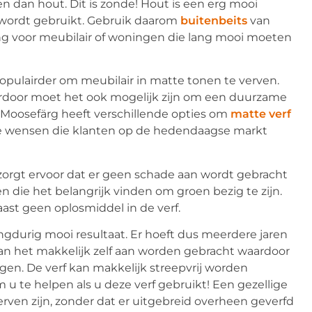
n dan hout. Dit is zonde! Hout is een erg mooi
r wordt gebruikt. Gebruik daarom
buitenbeits
van
ing voor meubilair of woningen die lang mooi moeten
opulairder om meubilair in matte tonen te verven.
ierdoor moet het ook mogelijk zijn om een duurzame
. Moosefärg heeft verschillende opties om
matte verf
 de wensen die klanten op de hedendaagse markt
it zorgt ervoor dat er geen schade aan wordt gebracht
en die het belangrijk vinden om groen bezig te zijn.
aast geen oplosmiddel in de verf.
 langdurig mooi resultaat. Er hoeft dus meerdere jaren
an het makkelijk zelf aan worden gebracht waardoor
gen. De verf kan makkelijk streepvrij worden
 u te helpen als u deze verf gebruikt! Een gezellige
rven zijn, zonder dat er uitgebreid overheen geverfd