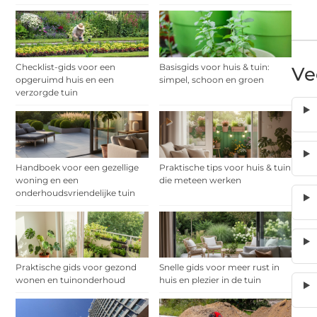
Checklist-gids voor een
Basisgids voor huis & tuin:
Ve
opgeruimd huis en een
simpel, schoon en groen
verzorgde tuin
Handboek voor een gezellige
Praktische tips voor huis & tuin
woning en een
die meteen werken
onderhoudsvriendelijke tuin
Praktische gids voor gezond
Snelle gids voor meer rust in
wonen en tuinonderhoud
huis en plezier in de tuin