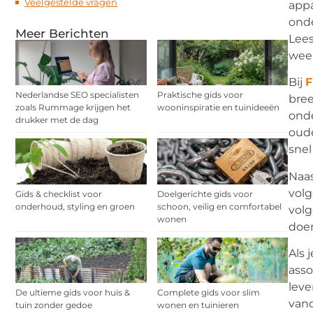
Veelgestelde vragen
appa
onde
Meer Berichten
Lees
weer
Bij
F
Nederlandse SEO specialisten
Praktische gids voor
bree
zoals Rummage krijgen het
wooninspiratie en tuinideeën
onde
drukker met de dag
oude
snel
Naas
volg
Gids & checklist voor
Doelgerichte gids voor
onderhoud, styling en groen
schoon, veilig en comfortabel
volg
wonen
doen
Als 
asso
leve
De ultieme gids voor huis &
Complete gids voor slim
vand
tuin zonder gedoe
wonen en tuinieren