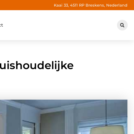
Kaai 33, 4511 RP Breskens, Nederland
ct
huishoudelijke