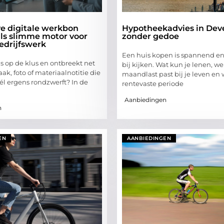
ve digitale werkbon
Hypotheekadvies in Dev
als slimme motor voor
zonder gedoe
bedrijfswerk
Een huis kopen is spannend en
s op de klus en ontbreekt net
bij kijken. Wat kun je lenen, we
aak, foto of materiaalnotitie die
maandlast past bij je leven en
él ergens rondzwerft? In de
rentevaste periode
Aanbiedingen
n
EN
AANBIEDINGEN