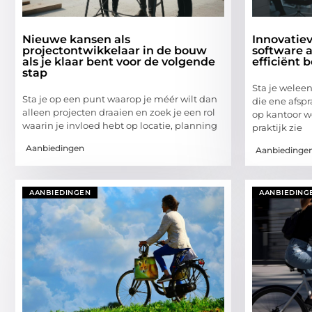
Nieuwe kansen als
Innovatie
projectontwikkelaar in de bouw
software 
als je klaar bent voor de volgende
efficiënt 
stap
Sta je weleen
Sta je op een punt waarop je méér wilt dan
die ene afspr
alleen projecten draaien en zoek je een rol
op kantoor w
waarin je invloed hebt op locatie, planning
praktijk zie
Aanbiedingen
Aanbiedinge
AANBIEDINGEN
AANBIEDING