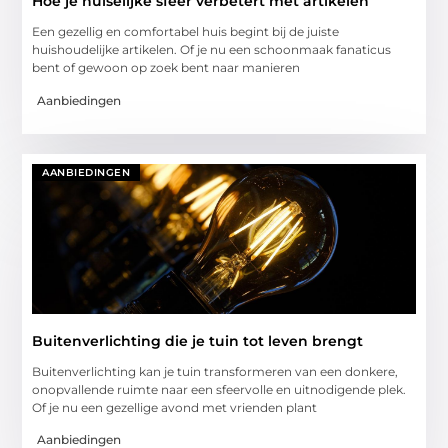
Hoe je huiselijke sfeer verbetert met artikelen
Een gezellig en comfortabel huis begint bij de juiste
huishoudelijke artikelen. Of je nu een schoonmaak fanaticus
bent of gewoon op zoek bent naar manieren
Aanbiedingen
AANBIEDINGEN
Buitenverlichting die je tuin tot leven brengt
Buitenverlichting kan je tuin transformeren van een donkere,
onopvallende ruimte naar een sfeervolle en uitnodigende plek.
Of je nu een gezellige avond met vrienden plant
Aanbiedingen