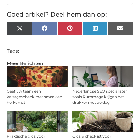
Goed artikel? Deel hem dan op:
X
Facebook
Pinterest
LinkedIn
Email
(Twitter)
Tags:
Meer Berichten
Geef uw team een
Nederlandse SEO specialisten
kerstgeschenk met smaak en
zoals Rummage krijgen het
herkomst
drukker met de dag
Praktische gids voor
Gids & checklist voor