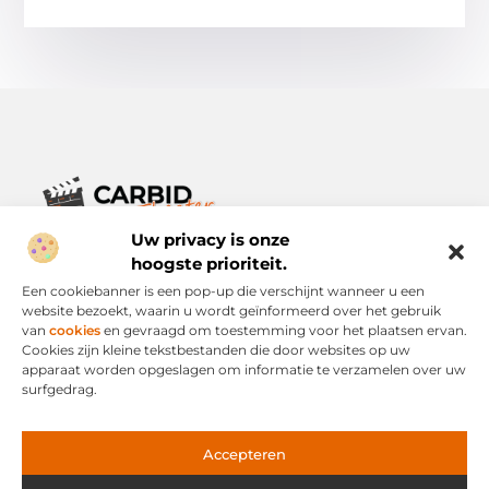
Uw privacy is onze
Verhalen die het alledaagse leven verrijken.
Ontdek een breed scala aan blogs en artikelen die je inspireren,
hoogste prioriteit.
informeren en verrijken – voor elke dag, voor iedereen.
Een cookiebanner is een pop-up die verschijnt wanneer u een
website bezoekt, waarin u wordt geïnformeerd over het gebruik
Bericht categorie
van
cookies
en gevraagd om toestemming voor het plaatsen ervan.
Cookies zijn kleine tekstbestanden die door websites op uw
apparaat worden opgeslagen om informatie te verzamelen over uw
surfgedrag.
Onze informatie
Links Kopen: Slimme Strategie of Risicovolle Snelweg?
Geld Verdienen via het Internet: Mogelijkheid of Mythe?
Accepteren