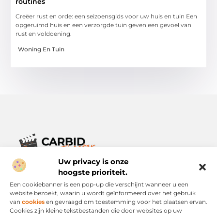
routines
Creëer rust en orde: een seizoensgids voor uw huis en tuin Een
opgeruimd huis en een verzorgde tuin geven een gevoel van
rust en voldoening.
Woning En Tuin
Uw privacy is onze
Verhalen die het alledaagse leven verrijken.
Ontdek een breed scala aan blogs en artikelen die je inspireren,
hoogste prioriteit.
informeren en verrijken – voor elke dag, voor iedereen.
Een cookiebanner is een pop-up die verschijnt wanneer u een
website bezoekt, waarin u wordt geïnformeerd over het gebruik
Bericht categorie
van
cookies
en gevraagd om toestemming voor het plaatsen ervan.
Cookies zijn kleine tekstbestanden die door websites op uw