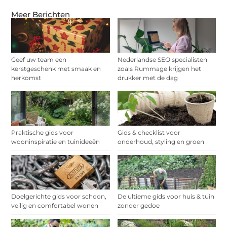
Meer Berichten
Geef uw team een
Nederlandse SEO specialisten
kerstgeschenk met smaak en
zoals Rummage krijgen het
herkomst
drukker met de dag
Praktische gids voor
Gids & checklist voor
wooninspiratie en tuinideeën
onderhoud, styling en groen
Doelgerichte gids voor schoon,
De ultieme gids voor huis & tuin
veilig en comfortabel wonen
zonder gedoe