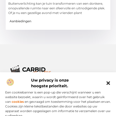
Buitenverlichting kan je tuin transformeren van een donkere,
onopvallende ruimte naar een sfeervolle en uitnodigende plek.
Of je nu een gezellige avond met vrienden plant
Aanbiedingen
Uw privacy is onze
Verhalen die het alledaagse leven verrijken.
Ontdek een breed scala aan blogs en artikelen die je inspireren,
hoogste prioriteit.
informeren en verrijken – voor elke dag, voor iedereen.
Een cookiebanner is een pop-up die verschijnt wanneer u een
website bezoekt, waarin u wordt geïnformeerd over het gebruik
Bericht categorie
van
cookies
en gevraagd om toestemming voor het plaatsen ervan.
Cookies zijn kleine tekstbestanden die door websites op uw
apparaat worden opgeslagen om informatie te verzamelen over uw
surfgedrag.