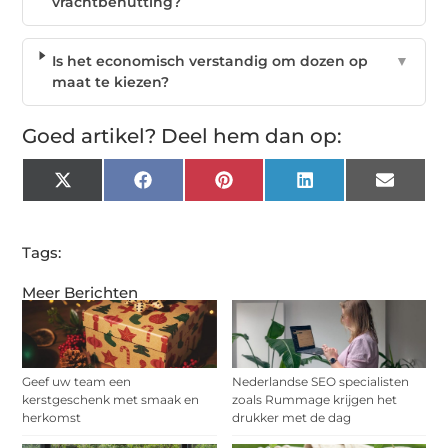
vrachtbenutting?
Is het economisch verstandig om dozen op
▼
maat te kiezen?
Goed artikel? Deel hem dan op:
X
Facebook
Pinterest
LinkedIn
Email
(Twitter)
Tags:
Meer Berichten
Geef uw team een
Nederlandse SEO specialisten
kerstgeschenk met smaak en
zoals Rummage krijgen het
herkomst
drukker met de dag