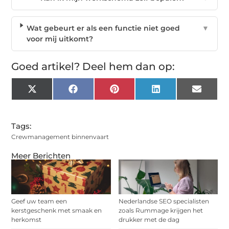
Wat gebeurt er als een functie niet goed
▼
voor mij uitkomt?
Goed artikel? Deel hem dan op:
X
Facebook
Pinterest
LinkedIn
Email
(Twitter)
Tags:
Crewmanagement binnenvaart
Meer Berichten
Geef uw team een
Nederlandse SEO specialisten
kerstgeschenk met smaak en
zoals Rummage krijgen het
herkomst
drukker met de dag