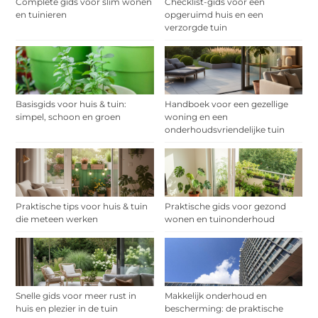
Complete gids voor slim wonen
Checklist-gids voor een
en tuinieren
opgeruimd huis en een
verzorgde tuin
Basisgids voor huis & tuin:
Handboek voor een gezellige
simpel, schoon en groen
woning en een
onderhoudsvriendelijke tuin
Praktische tips voor huis & tuin
Praktische gids voor gezond
die meteen werken
wonen en tuinonderhoud
Snelle gids voor meer rust in
Makkelijk onderhoud en
huis en plezier in de tuin
bescherming: de praktische